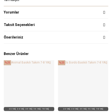
Tam kalıptır
Yorumlar
Taksit Seçenekleri
Önerileriniz
Benzer Ürünler
%25
%25
2-3 YAŞ
3-4 YAŞ
4-5 YAŞ
5-6 YAŞ
7-8 YAŞ
2-3 YAŞ
3-4 YAŞ
4-5 YAŞ
5-6 YAŞ
7-8 YAŞ