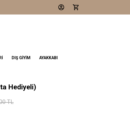
Rİ
DIŞ GİYİM
AYAKKABI
ta Hediyeli)
,00 TL