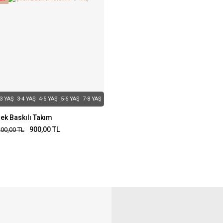
-3 YAŞ
3-4 YAŞ
4-5 YAŞ
5-6 YAŞ
7-8 YAŞ
lek Baskılı Takım
900,00
TL
200,00
TL