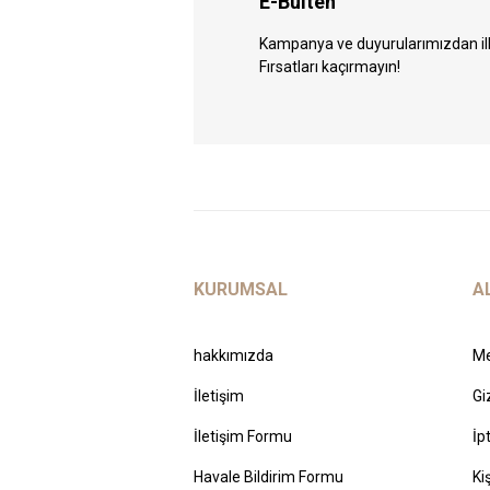
E-Bülten
Kampanya ve duyurularımızdan ilk 
Fırsatları kaçırmayın!
KURUMSAL
A
hakkımızda
Me
İletişim
Gi
İletişim Formu
İp
Havale Bildirim Formu
Ki