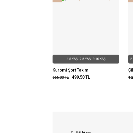
4-5 YAŞ
7-8 YAŞ
9-10 YAŞ
2
Kuromi Şort Takım
Çi
499,50
TL
666,00
TL
1.