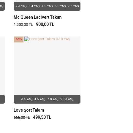
AŞ
2-3 YAŞ
3-4 YAŞ
4-5 YAŞ
5-6 YAŞ
7-8 YAŞ
Mc Queen Lacivert Takım
900,00
TL
1.200,00
TL
%25
3-4 YAŞ
4-5 YAŞ
7-8 YAŞ
9-10 YAŞ
Love Şort Takım
499,50
TL
666,00
TL