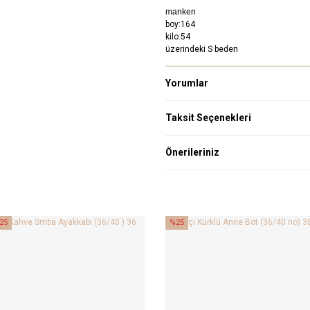
manken
boy:164
kilo:54
üzerindeki S beden
Yorumlar
Taksit Seçenekleri
Önerileriniz
25
%25