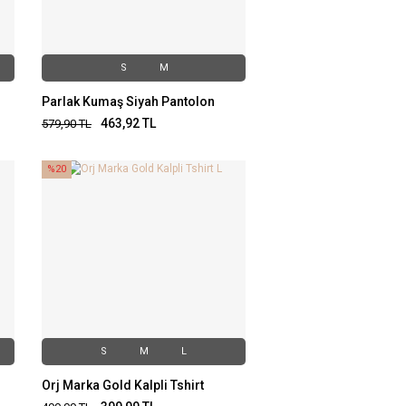
S
M
Parlak Kumaş Siyah Pantolon
463,92
TL
579,90
TL
%20
S
M
L
Orj Marka Gold Kalpli Tshirt