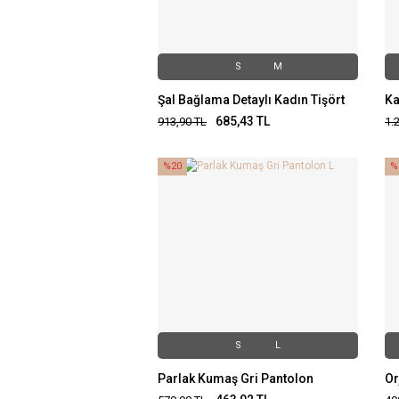
S
M
Şal Bağlama Detaylı Kadın Tişört
Ka
685,43
TL
913,90
TL
1.
%20
%
S
L
Parlak Kumaş Gri Pantolon
Or