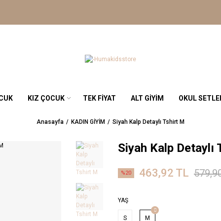
OCUK
KIZ ÇOCUK
TEK FİYAT
ALT GİYİM
OKUL SETLE
Anasayfa
KADIN GİYİM
Siyah Kalp Detaylı Tshirt M
Siyah Kalp Detaylı 
463,92 TL
579,9
%20
YAŞ
S
M