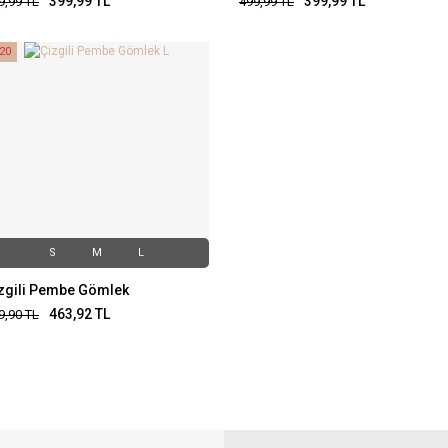
399,99
TL
399,99
TL
9,99
TL
499,99
TL
20
S
M
L
zgili Pembe Gömlek
463,92
TL
9,90
TL