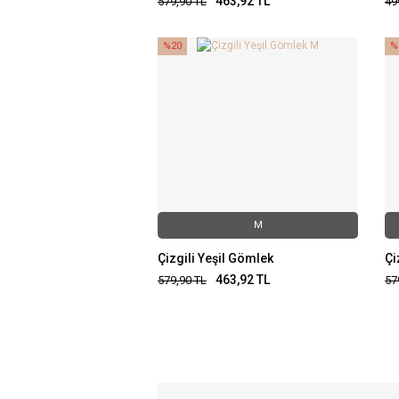
463,92
TL
579,90
TL
49
%20
%
M
Çizgili Yeşil Gömlek
Çi
463,92
TL
579,90
TL
57