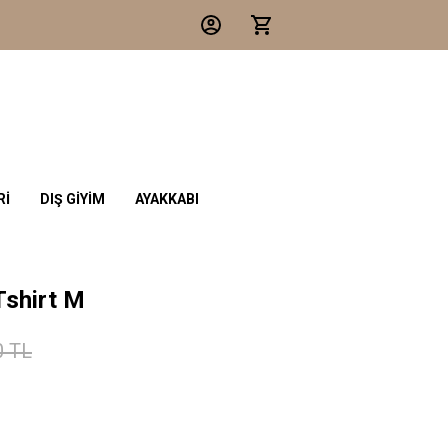
Rİ
DIŞ GİYİM
AYAKKABI
Tshirt M
0 TL